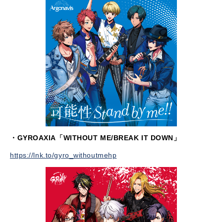
・GYROAXIA「WITHOUT ME/BREAK IT DOWN」
https://lnk.to/gyro_withoutmehp