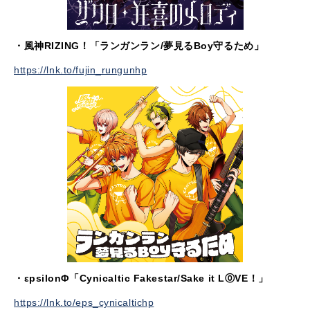
・風神RIZING！「ランガンラン/夢見るBoy守るため」
https://lnk.to/fujin_rungunhp
・εpsilonΦ「Cynicaltic Fakestar/Sake it L⓪VE！」
https://lnk.to/eps_cynicaltichp