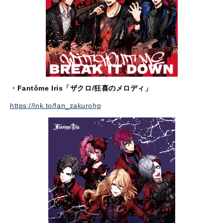
・Fantôme Iris「ザクロ/狂喜のメロディ」
https://lnk.to/fan_zakurohp