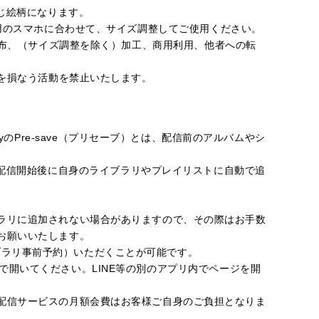
もに同じ絵柄になります。
用のスマホに合わせて、サイズ調整してご使用ください。
配布、（サイズ調整を除く）加工、商用利用、他者への転
を損なう活動を禁止いたします。
potifyのPre-save（プリセーブ）とは、配信前のアルバムやシ
ておくと、配信開始後に自身のライブラリやプレイリストに自動で追
ラリに追加されない場合がありますので、その際はお手数
お願いいたします。
（ライブラリ事前予約）いただくことが可能です。
romeで開いてください。LINE等の別のアプリ内でページを開
。
配信サービスの月額会費はお客様ご自身のご負担となりま