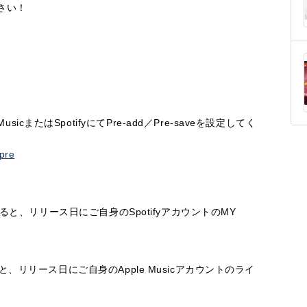
さい！
icまたはSpotifyにてPre-add／Pre-saveを設定してく
-pre
リックすると、リリース日にご自身のSpotifyアカウントのMY
すると、リリース日にご自身のApple Musicアカウントのライ