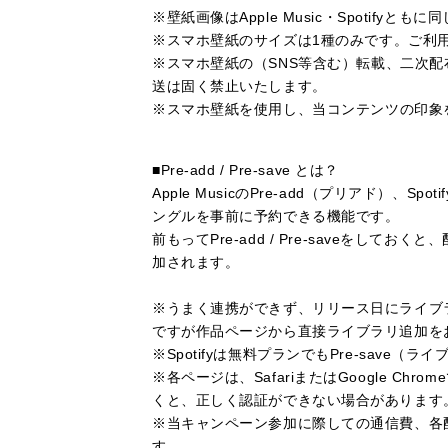
※壁紙画像はApple Music・Spotifyと
※スマホ壁紙のサイズは1種のみです。ご利
※スマホ壁紙の（SNS等含む）転載、二次
送は固く禁止いたします。
※スマホ壁紙を使用し、当コンテンツの印象
■Pre-add / Pre-save とは？
Apple MusicのPre-add（プリアド）、S
ングルを事前に予約できる機能です。
前もってPre-add / Pre-saveをし
加されます。
※うまく連携ができず、リリース日にライブ
ですが作品ページから直接ライブラリ追加を
※Spotifyは無料プランでもPre-save
※各ページは、SafariまたはGoogle Ch
くと、正しく認証ができない場合があります
※当キャンペーン参加に際しての通信費、各
す。