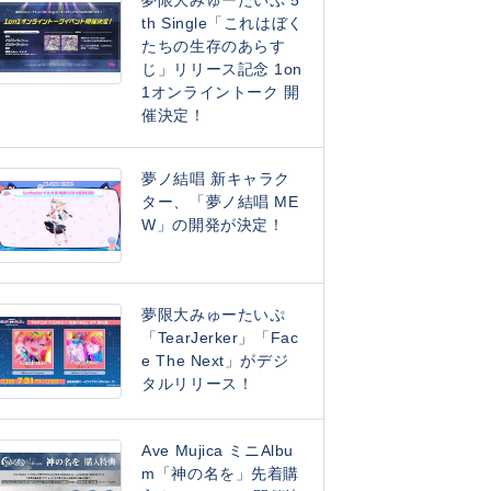
夢限大みゅーたいぷ 5
th Single「これはぼく
たちの生存のあらす
じ」リリース記念 1on
1オンライントーク 開
催決定！
夢ノ結唱 新キャラク
ター、「夢ノ結唱 ME
W」の開発が決定！
夢限大みゅーたいぷ
「TearJerker」「Fac
e The Next」がデジ
タルリリース！
Ave Mujica ミニAlbu
m「神の名を」先着購