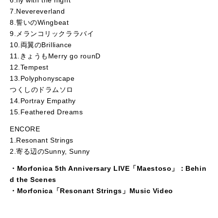
7.Nevereverland
8.誓いのWingbeat
9.メランコリックララバイ
10.両翼のBrilliance
11.きょうもMerry go rounD
12.Tempest
13.Polyphonyscape
つくしのドラムソロ
14.Portray Empathy
15.Feathered Dreams
ENCORE
1.Resonant Strings
2.寄る辺のSunny, Sunny
・Morfonica 5th Anniversary LIVE「Maestoso」：Behin
d the Scenes
・Morfonica「Resonant Strings」Music Video