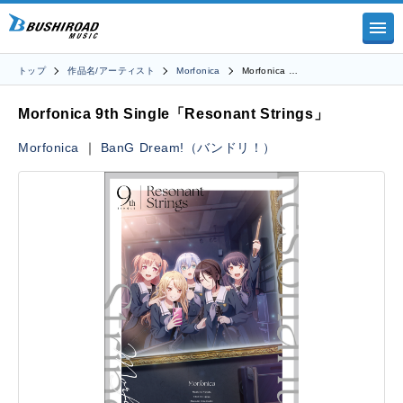
トップ
作品名/アーティスト
Morfonica
Morfonica …
Morfonica 9th Single「Resonant Strings」
Morfonica
｜
BanG Dream!（バンドリ！）