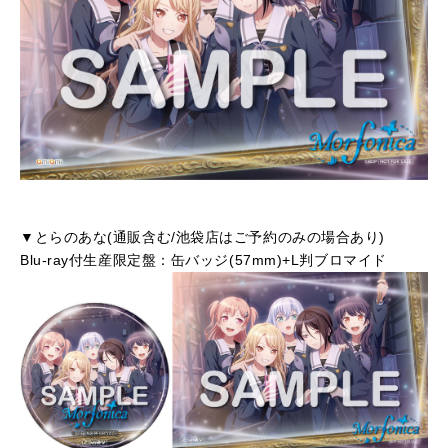
▼とらのあな(通販含む/池袋店はご予約のみの場合あり)
Blu-ray付生産限定盤：缶バッジ(57mm)+L判ブロマイド