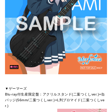
▼ゲーマーズ
Blu-ray付生産限定盤：アクリルスタンド(二葉つくしver.)+缶
バッジ(56mm/二葉つくしver.)+L判ブロマイド(二葉つくしve
r.)