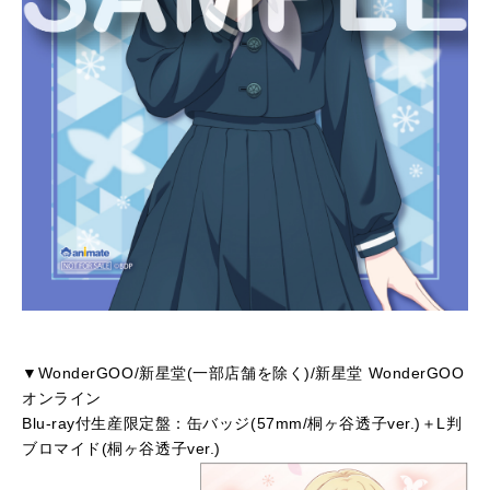
▼WonderGOO/新星堂(一部店舗を除く)/新星堂 WonderGOO
オンライン
Blu-ray付生産限定盤：缶バッジ(57mm/桐ヶ谷透子ver.)＋L判
ブロマイド(桐ヶ谷透子ver.)