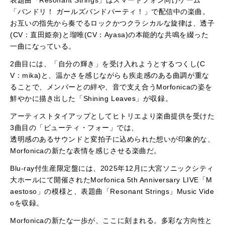
表題曲「Resonant Strings」はスマートフォン向けゲーム
「バンドリ！ ガールズバンドパーティ！」で配信中の楽曲。
お互いの指先から奏でるロックかつクラシカルな旋律は、透子
(CV：直田姫奈)と瑠唯(CV：Ayasa)の本能的な共鳴を綴った
一曲になっている。
2曲目には、「自分の輝き」を受け入れようとするつくし(C
V：mika)と、温かさを感じながらも疾走感のある曲調が重な
ることで、メンバーとの絆や、音で支え合うMorfonicaの姿を
鮮やかに描き出した「Shining Leaves」が収録。
アーティストタイアップとしてヒトリエより楽曲提供を受けた
3曲目の「ビューティ・フォー」では、
透明感のあるサウンドと変拍子に込められた想いが印象的な、
Morfonicaの新たな表情を感じさせる楽曲だ。
Blu-ray付生産限定盤には、2025年12月に大宮ソニックシティ
大ホールにて開催されたMorfonica 5th Anniversary LIVE「M
aestoso」の模様と、表題曲「Resonant Strings」Music Vide
oを収録。
Morfonicaの新たな一歩が、ここに刻まれる。多彩な方向性と