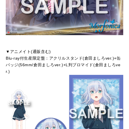
▼アニメイト(通販含む)
Blu-ray付生産限定盤：アクリルスタンド(倉田ましろver.)+缶
バッジ(56mm/倉田ましろver.)+L判ブロマイド(倉田ましろve
r.)