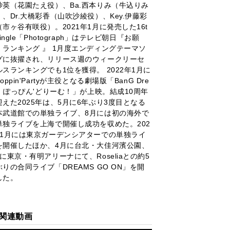
紗英（花園たえ役）、Ba.西本りみ（牛込りみ
）、Dr.大橋彩香（山吹沙綾役）、Key.伊藤彩
（市ヶ谷有咲役）。2021年1月に発売した16t
Single「Photograph」はテレビ朝日『お願
！ランキング 』 1月度エンディングテーマソ
グに抜擢され、リリース週のウィークリーセ
ルスランキングでも1位を獲得。 2022年1月に
oppin'Partyが主役となる劇場版「BanG Dre
m! ぽっぴん'どりーむ！」が上映。結成10周年
迎えた2025年は、5月に6年ぶり3度目となる
本武道館での単独ライブ、8月には初の海外で
単独ライブを上海で開催し成功を収めた。202
年1月には東京ガーデンシアターでの単独ライ
を開催したほか、4月に台北・大佳河濱公園、
月に東京・有明アリーナにて、Roseliaとの約5
ぶりの合同ライブ「DREAMS GO ON」を開
した。
関連動画