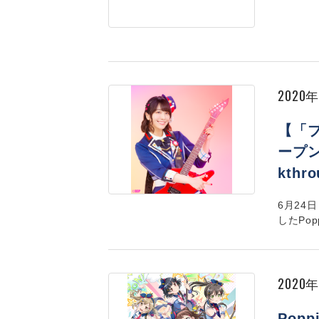
2020
【「
ープン
kth
6月24日
したPoppi
2020
Popp