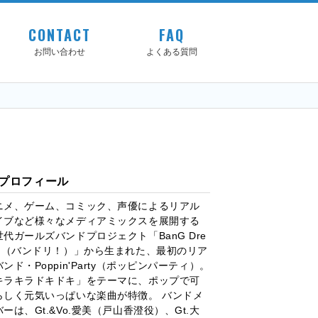
CONTACT
FAQ
お問い合わせ
よくある質問
プロフィール
ニメ、ゲーム、コミック、声優によるリアル
イブなど様々なメディアミックスを展開する
世代ガールズバンドプロジェクト「BanG Dre
m!（バンドリ！）」から生まれた、最初のリア
ンド・Poppin'Party（ポッピンパーティ）。
キラキラドキドキ」をテーマに、ポップで可
らしく元気いっぱいな楽曲が特徴。 バンドメ
ーは、Gt.&Vo.愛美（戸山香澄役）、Gt.大