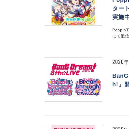
ター
実施
Poppin
にて配信
2020
BanG
h!」
2020