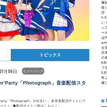
塚
役
沙
h 
い
ン
ー
はP
a
を
日
トピックス
の
6
ブ
年01月06日
ミュージック
5
年
in’Party「Photograph」音楽配信スタ
催
！
n'Party「Photograph」1/6(水)～、各音楽配信サイトにて
ート！ ◆配信サイト一覧はこちら！...