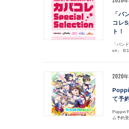
「バ
コレSp
ト！
「バンドリ
on」 
2020
Popp
て予
Poppin
ム予約受