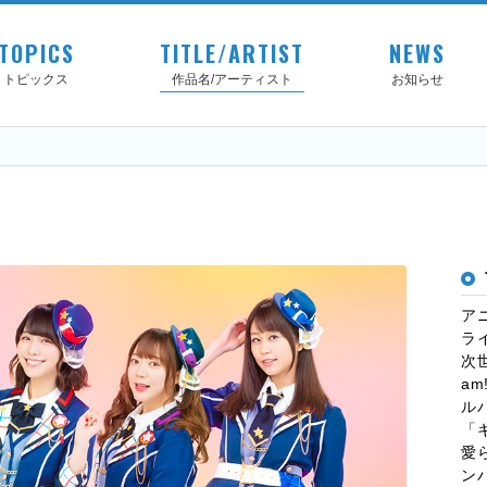
TOPICS
TITLE/ARTIST
NEWS
トピックス
作品名/アーティスト
お知らせ
ア
ラ
次
a
ルバ
「
愛
ンバ