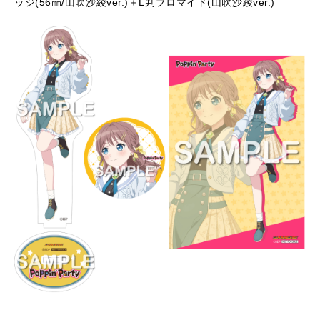
ッジ(56㎜/山吹沙綾ver.)＋L判ブロマイド(山吹沙綾ver.)