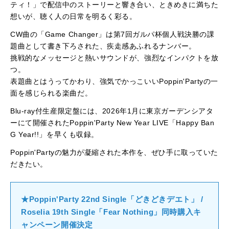
ティ！」で配信中のストーリーと響き合い、ときめきに満ちた
想いが、聴く人の日常を明るく彩る。
CW曲の「Game Changer」は第7回ガルパ杯個人戦決勝の課
題曲として書き下ろされた、疾走感あふれるナンバー。
挑戦的なメッセージと熱いサウンドが、強烈なインパクトを放
つ。
表題曲とはうってかわり、強気でかっこいいPoppin'Partyの一
面を感じられる楽曲だ。
Blu-ray付生産限定盤には、2026年1月に東京ガーデンシアタ
ーにて開催されたPoppin'Party New Year LIVE「Happy Ban
G Year!!」を早くも収録。
Poppin'Partyの魅力が凝縮された本作を、ぜひ手に取っていた
だきたい。
★Poppin'Party 22nd Single「どきどきデエト」 /
Roselia 19th Single「Fear Nothing」同時購入キ
ャンペーン開催決定