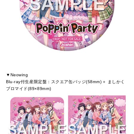
▼Neowing
Blu-ray付生産限定盤：スクエア缶バッジ(58mm)＋ ましかく
ブロマイド(89×89mm)