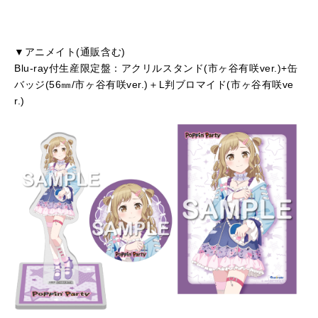
▼アニメイト(通販含む)
Blu-ray付生産限定盤：アクリルスタンド(市ヶ谷有咲ver.)+缶
バッジ(56㎜/市ヶ谷有咲ver.)＋L判ブロマイド(市ヶ谷有咲ve
r.)