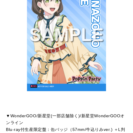
▼WonderGOO/新星堂(一部店舗除く)/新星堂WonderGOOオ
ンライン
Blu-ray付生産限定盤：缶バッジ（57mm/牛込りみver.) ＋L判