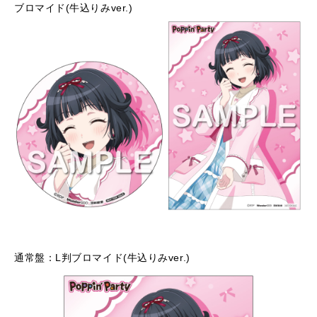
ブロマイド(牛込りみver.)
通常盤：L判ブロマイド(牛込りみver.)