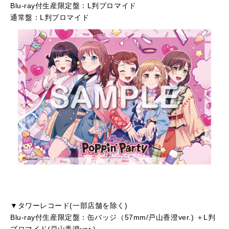
Blu-ray付生産限定盤：L判ブロマイド
通常盤：L判ブロマイド
▼タワーレコード(一部店舗を除く)
Blu-ray付生産限定盤：缶バッジ（57mm/戸山香澄ver.) ＋L判