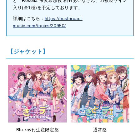
と「Roselia 湊友希那役 相羽あいなさん」の複製サイン
入り(全1種)を予定しております。
詳細はこちら：
https://bushiroad-
music.com/topics/20950/
【ジャケット】
Blu-ray付生産限定盤
通常盤