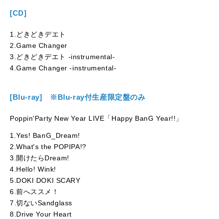
[CD]
1.どきどきデエト
2.Game Changer
3.どきどきデエト -instrumental-
4.Game Changer -instrumental-
[Blu-ray] ※Blu-ray付生産限定盤のみ
Poppin'Party New Year LIVE「Happy BanG Year!!」
1.Yes! BanG_Dream!
2.What's the POPIPA!?
3.開けたらDream!
4.Hello! Wink!
5.DOKI DOKI SCARY
6.前へススメ！
7.切ないSandglass
8.Drive Your Heart