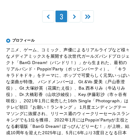
3
プロフィール
アニメ、ゲーム、コミック、声優によるリアルライブなど様々
なメディアミックスを展開する次世代ガールズバンドプロジェ
クト「BanG Dream!（バンドリ！）」から生まれた、最初の
リアルバンド・Poppin'Party（ポッピンパーティ）。 「キラ
キラドキドキ」をテーマに、ポップで可愛らしく元気いっぱい
な楽曲が特徴。 バンドメンバーは、Gt.&Vo.愛美（戸山香澄
役）、Gt.大塚紗英（花園たえ役）、Ba.西本りみ（牛込りみ
役）、Dr.大橋彩香（山吹沙綾役）、Key.伊藤彩沙（市ヶ谷有
咲役）。2021年1月に発売した16th Single「Photograph」は
テレビ朝日『お願い！ランキング 』 1月度エンディングテー
マソングに抜擢され、リリース週のウィークリーセールスラン
キングでも1位を獲得。 2022年1月にはPoppin'Partyが主役と
なる劇場版「BanG Dream! ぽっぴん'どりーむ！」が上映。結
成10周年を迎えた2025年は、5月に6年ぶり3度目となる日本