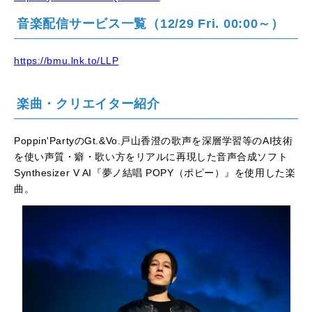
音楽配信サービス一覧（12/29 Fri. 00:00～）
https://bmu.lnk.to/LLP
楽曲・クリエイター紹介
Poppin'PartyのGt.&Vo.戸山香澄の歌声を深層学習等のAI技術
を使い声質・癖・歌い方をリアルに再現した音声合成ソフト
Synthesizer V AI『夢ノ結唱 POPY（ポピー）』を使用した楽
曲。