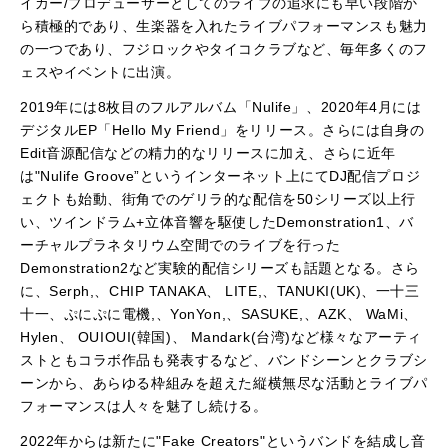
イカー/プロデューサーとしてのライブの追求にも早い段階か
ら積極的であり、生楽器を入れたライブパフォーマンスも魅力
の一つであり、フジロックやタイコクラブなど、毎年多くのフ
ェスやイベントに出演。
2019年には8枚目のフルアルバム「Nulife」、2020年4月には
デジタルEP「Hello My Friend」をリリース。さらには自身の
Edit音源配信などの精力的なリリースに加え、さらに近年
は"Nulife Groove”というインターネット上にてDJ配信プロジ
ェクトも始動、街角でのゲリラ的な配信を50シリーズ以上行
い、ツインドラム+立体音響を駆使したDemonstration1、バ
ーチャルプラネタリウム空間でのライブを行った
Demonstration2など実験的配信シリーズも話題となる。さら
に、Serph,、CHIP TANAKA、 LITE,、TANUKI(UK)、一十三
十一、ぷにぷに電機,、YonYon,、SASUKE,、AZK、 WaMi、
Hylen、 OUIOUI(韓国)、 Mandark(台湾)など様々なアーティ
ストともコラボ作品も発表するなど、バンドシーンとクラブシ
ーンから、あらゆる枠組みを超えた縦横無尽な活動とライブパ
フォーマンスは人々を魅了し続ける。
2022年からは新たに"Fake Creators"というバンドを結成し音