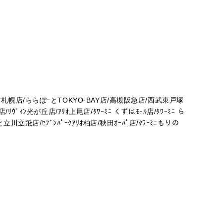
札幌店/ららぽｰとTOKYO-BAY店/高槻阪急店/西武東戸塚
ﾞ店/ﾘｳﾞｨﾝ光が丘店/ｱﾘｵ上尾店/ﾀﾜｰﾐﾆ くずはﾓｰﾙ店/ﾀﾜｰﾐﾆ ら
川立飛店/ｾﾌﾞﾝﾊﾟｰｸｱﾘｵ柏店/秋田ｵｰﾊﾟ店/ﾀﾜｰﾐﾆもりの