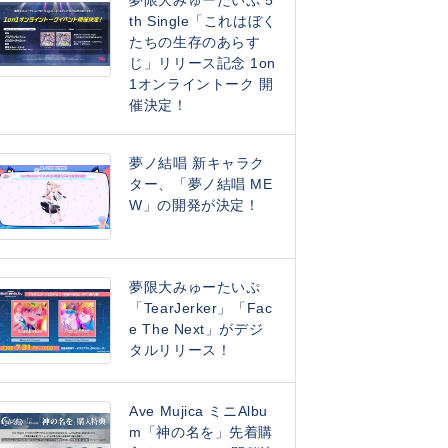
夢限大みゅーたいぷ 5
th Single「これはぼく
たちの生存のあらす
じ」リリース記念 1on
1オンライントーク 開
催決定！
夢ノ結唱 新キャラク
ター、「夢ノ結唱 ME
W」の開発が決定！
夢限大みゅーたいぷ
「TearJerker」「Fac
e The Next」がデジ
タルリリース！
Ave Mujica ミニAlbu
m「神の名を」先着購