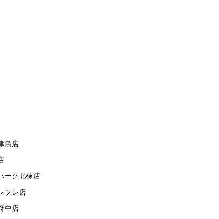
津島店
店
パーク北棟店
レクレ店
府中店