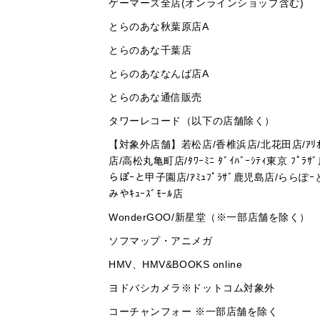
ゲーマーズ全店(オンラインショップ含む)
とらのあな秋葉原店A
とらのあな千葉店
とらのあななんば店A
とらのあな通信販売
タワーレコード（以下の店舗除く）
【対象外店舗】若松店/香椎浜店/北花田店/ｱﾘｵ
店/高松丸亀町店/ﾀﾜｰﾐﾆ ﾀﾞｲﾊﾞｰｼﾃｨ東京 ﾌﾟﾗｻ
らぽｰと甲子園店/ｱﾐｭﾌﾟﾗｻﾞ鹿児島店/ららぽｰと立
みやｷｭｰｽﾞﾓｰﾙ店
WonderGOO/新星堂（※一部店舗を除く）
ソフマップ・アニメガ
HMV、HMV&BOOKS online
ヨドバシカメラ※ドットコム対象外
コーチャンフォー ※一部店舗を除く