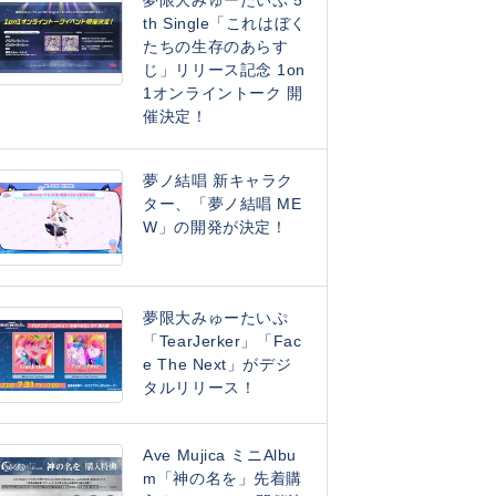
夢限大みゅーたいぷ 5
th Single「これはぼく
たちの生存のあらす
じ」リリース記念 1on
1オンライントーク 開
催決定！
夢ノ結唱 新キャラク
ター、「夢ノ結唱 ME
W」の開発が決定！
夢限大みゅーたいぷ
「TearJerker」「Fac
e The Next」がデジ
タルリリース！
Ave Mujica ミニAlbu
m「神の名を」先着購