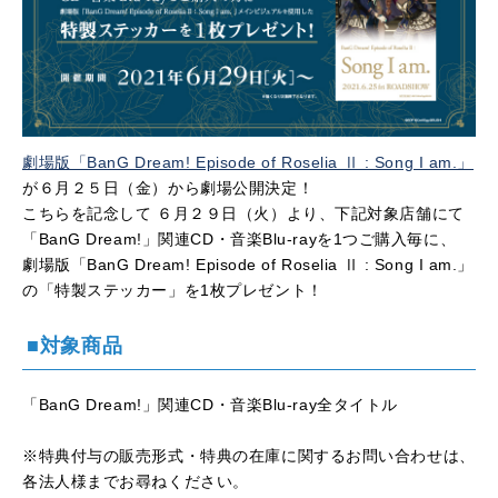
劇場版「BanG Dream! Episode of Roselia Ⅱ : Song I am.」
が６月２５日（金）から劇場公開決定！
こちらを記念して ６月２９日（火）より、下記対象店舗にて
「BanG Dream!」関連CD・音楽Blu-rayを1つご購入毎に、
劇場版「BanG Dream! Episode of Roselia Ⅱ : Song I am.」
の「特製ステッカー」を1枚プレゼント！
■対象商品
「BanG Dream!」関連CD・音楽Blu-ray全タイトル
※特典付与の販売形式・特典の在庫に関するお問い合わせは、
各法人様までお尋ねください。