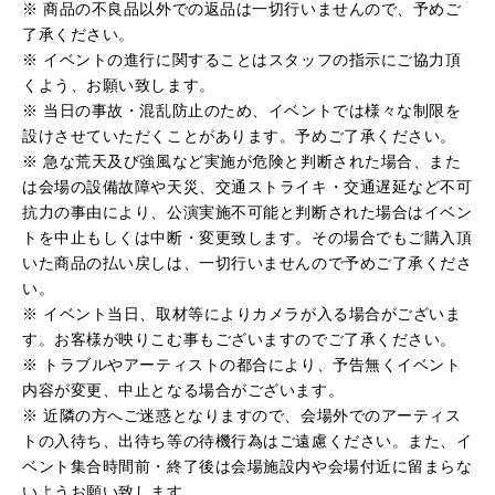
※ 商品の不良品以外での返品は一切行いませんので、予めご
了承ください。
※ イベントの進行に関することはスタッフの指示にご協力頂
くよう、お願い致します。
※ 当日の事故・混乱防止のため、イベントでは様々な制限を
設けさせていただくことがあります。予めご了承ください。
※ 急な荒天及び強風など実施が危険と判断された場合、また
は会場の設備故障や天災、交通ストライキ・交通遅延など不可
抗力の事由により、公演実施不可能と判断された場合はイベン
トを中止もしくは中断・変更致します。その場合でもご購入頂
いた商品の払い戻しは、一切行いませんので予めご了承くださ
い。
※ イベント当日、取材等によりカメラが入る場合がございま
す。お客様が映りこむ事もございますのでご了承ください。
※ トラブルやアーティストの都合により、予告無くイベント
内容が変更、中止となる場合がございます。
※ 近隣の方へご迷惑となりますので、会場外でのアーティス
トの入待ち、出待ち等の待機行為はご遠慮ください。また、イ
ベント集合時間前・終了後は会場施設内や会場付近に留まらな
いようお願い致します。