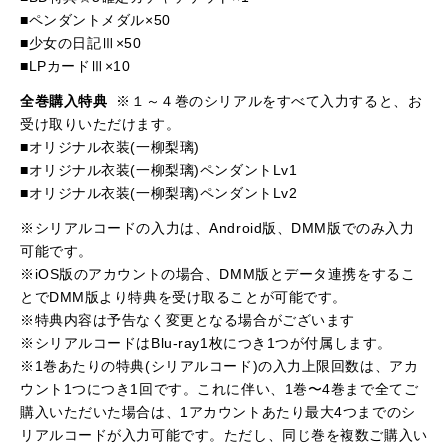
■ペンダントメダル×50
■少女の日記Ⅲ×50
■LPカードⅢ×10
全巻購入特典
※１～４巻のシリアルをすべて入力すると、お
受け取りいただけます。
■オリジナル衣装(一柳梨璃)
■オリジナル衣装(一柳梨璃)ペンダントLv1
■オリジナル衣装(一柳梨璃)ペンダントLv2
※シリアルコードの入力は、Android版、DMM版でのみ入力
可能です。
※iOS版のアカウントの場合、DMM版とデータ連携をするこ
とでDMM版より特典を受け取ることが可能です。
※特典内容は予告なく変更となる場合がございます
※シリアルコードはBlu-ray1枚につき1つが付属します。
※1巻あたりの特典(シリアルコード)の入力上限回数は、アカ
ウント1つにつき1回です。これに伴い、1巻〜4巻まで全てご
購入いただいた場合は、1アカウントあたり最大4つまでのシ
リアルコードが入力可能です。ただし、同じ巻を複数ご購入い