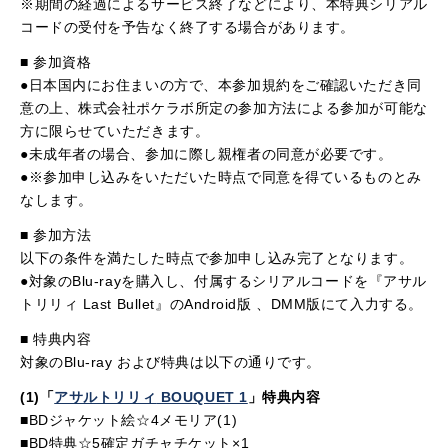
※期間の経過によるサービス終了などにより、本特典シリアル
コードの受付を予告なく終了する場合があります。
■ 参加資格
●日本国内にお住まいの方で、本参加規約をご確認いただき同
意の上、株式会社ポケラボ所定の参加方法による参加が可能な
方に限らせていただきます。
●未成年者の場合、参加に際し親権者の同意が必要です。
●※参加申し込みをいただいた時点で同意を得ているものとみ
なします。
■ 参加方法
以下の条件を満たした時点で参加申し込み完了となります。
●対象のBlu-rayを購入し、付属するシリアルコードを『アサル
トリリィ Last Bullet』のAndroid版 、DMM版にて入力する。
■ 特典内容
対象のBlu-ray および特典は以下の通りです。
(1)「
アサルトリリィ
BOUQUET 1
」特典内容
■BDジャケット絵☆4メモリア(1)
■BD特典☆5確定ガチャチケット×1