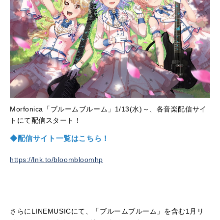
Morfonica
「ブルームブルーム」
1/13(
水
)
～、各音楽配信サイ
トにて配信スタート！
◆配信サイト一覧はこちら！
https://lnk.to/bloombloomhp
さらに
LINEMUSIC
にて、「ブルームブルーム」を含む
1
月リ