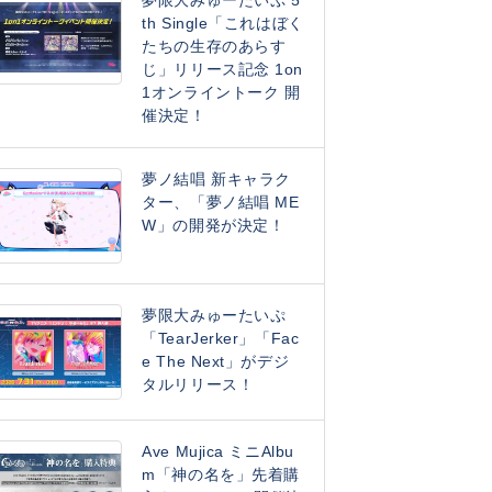
夢限大みゅーたいぷ 5
th Single「これはぼく
たちの生存のあらす
じ」リリース記念 1on
1オンライントーク 開
催決定！
夢ノ結唱 新キャラク
ター、「夢ノ結唱 ME
W」の開発が決定！
夢限大みゅーたいぷ
「TearJerker」「Fac
e The Next」がデジ
タルリリース！
Ave Mujica ミニAlbu
m「神の名を」先着購