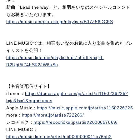
新曲「Lead the way」と、相羽あいなのスペシャルコメント
もお聴きいただけます。
https://music.amazon.co.jp/playlists/B07Z56DCKS
LINE MUSICでは、相羽あいなのお気に入り楽曲を集めたプレ
イリストを公開！
https://music.line.me/playlist/upi7nLrdtfvhxjzl-
R2Ugt5t74hSK2JW6uSu
【各音楽配信サイト】
iTunes：
https://itunes.apple.com/jp/artist/id1160226225?
l=ja&ls=1&app=itunes
Apple Music：
https://music.apple.com/
jp/artist/1160226225
mora：
https://mora.jp/artist/722286/
レコチョク：
https://recochoku.jp/artist/2000657869/
LINE MUSIC：
https://music.line.me/artist/mi0000000011b76ab2