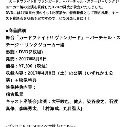
「カードファイト!! ヴァンガード」～バーチャル・ステージ～リンクジ
ョーカー編の公演を収録したDVDの発売が決定いたしました。
DVDには4月8日公演のうち1公演ほか、特典映像として稽古風景、キャ
スト座談会を収録予定ですので、ぜひお楽しみに！！
■商品詳細
舞台「カードファイト!! ヴァンガード」～バーチャル・ス
テージ～ リンクジョーカー編
形態：DVD(2枚組)
発売：2017年8月9日
価格：
¥7
,300
（税込）
収録内容：2017年4月8日（土）の公演（いずれか１公
演）＋映像特典
映像特典内容：
稽古風景
キャスト座談会(出演：大平峻也、健人、染谷俊之、石渡
真修、森嶋秀太、上村海成、丸目聖人)
- ブシロード EC SHOP -での購入はこちら -