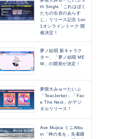
夢限大みゅーたいぷ 5
th Single「これはぼく
たちの生存のあらす
じ」リリース記念 1on
1オンライントーク 開
催決定！
夢ノ結唱 新キャラク
ター、「夢ノ結唱 ME
W」の開発が決定！
夢限大みゅーたいぷ
「TearJerker」「Fac
e The Next」がデジ
タルリリース！
Ave Mujica ミニAlbu
m「神の名を」先着購