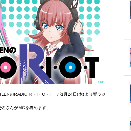
 SUILENのRADIO R・I・O・T」が1月24日(木)より響ラジ
吏佐さんがMCを務めます。