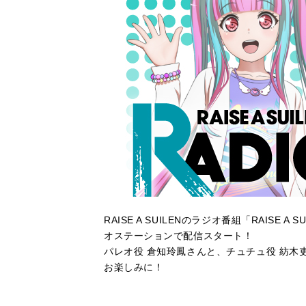
RAISE A SUILENのラジオ番組「RAISE A
オステーションで配信スタート！
パレオ役 倉知玲鳳さんと、チュチュ役 紡木
お楽しみに！