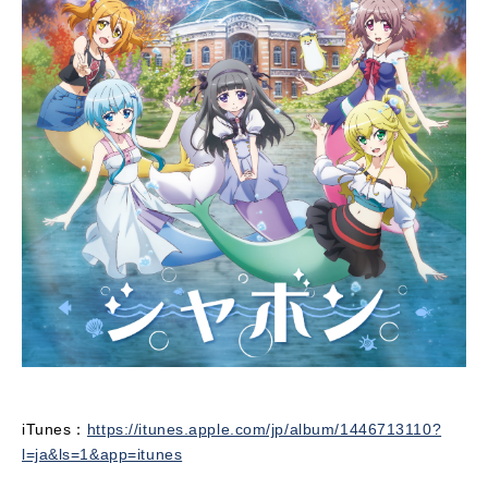
iTunes：
https://itunes.apple.com/jp/album/1446713110?
l=ja&ls=1&app=itunes