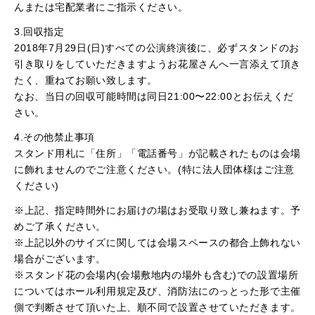
んまたは宅配業者にご指示ください。
3.回収指定
2018年7月29日(日)すべての公演終演後に、必ずスタンドのお
引き取りをしていただきますようお花屋さんへ一言添えて頂き
たく、重ねてお願い致します。
なお、当日の回収可能時間は同日21:00〜22:00とお伝えくだ
さい。
4.その他禁止事項
スタンド用札に「住所」「電話番号」が記載されたものは会場
に飾れませんのでご注意ください。(特に法人団体様はご注意
ください)
※上記、指定時間外にお届けの場はお受取り致し兼ねます。予
めご了承ください。
※上記以外のサイズに関しては会場スペースの都合上飾れない
場合がございます。
※スタンド花の会場内(会場敷地内の場外も含む)での設置場所
についてはホール利用規定及び、消防法にのっとった形で主催
側で判断させて頂いた上、順不同で設置させていただきます。