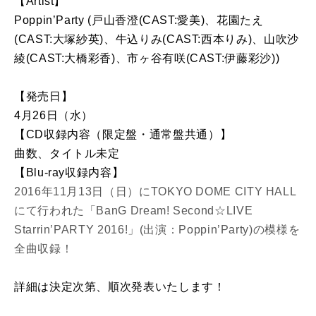
【Artist】
Poppin’Party (戸山香澄(CAST:愛美)、花園たえ
(CAST:大塚紗英)、牛込りみ(CAST:西本りみ)、山吹沙
綾(CAST:大橋彩香)、市ヶ谷有咲(CAST:伊藤彩沙))
【発売日】
4月26日（水）
【CD収録内容（限定盤・通常盤共通）】
曲数、タイトル未定
【Blu-ray収録内容】
2016年11月13日（日）にTOKYO DOME CITY HALL
にて行われた「BanG Dream! Second☆LIVE
Starrin’PARTY 2016!」(出演：Poppin’Party)の模様を
全曲収録！
詳細は決定次第、順次発表いたします！