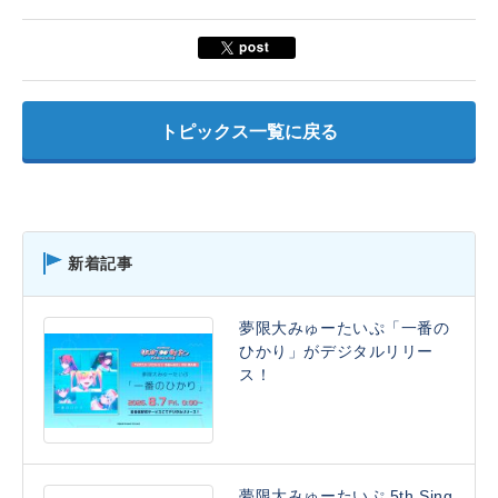
トピックス一覧に戻る
新着記事
夢限大みゅーたいぷ「一番の
ひかり」がデジタルリリー
ス！
夢限大みゅーたいぷ 5th Sing