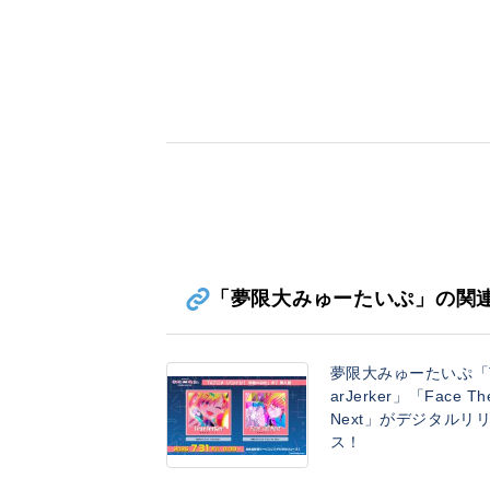
「夢限大みゅーたいぷ」の関
夢限大みゅーたいぷ「
arJerker」「Face Th
Next」がデジタルリ
ス！