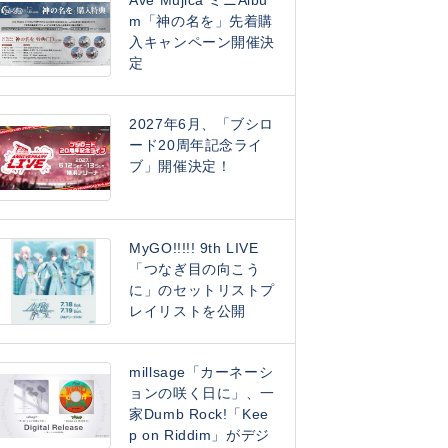
Ave Mujica ミニAlbu
m「神の名を」先着購
入キャンペーン開催決
定
2027年6月、「ブシロ
ード20周年記念ライ
ブ」開催決定！
MyGO!!!!! 9th LIVE
「つなぎ目の向こう
に」のセットリストプ
レイリストを公開
millsage「カーネーシ
ョンの咲く日に」、一
家Dumb Rock!「Kee
p on Riddim」がデジ