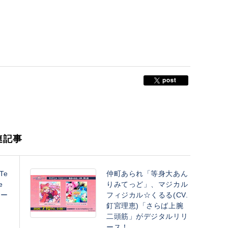
連記事
Te
仲町あられ「等身大あん
e
りみてっど」、マジカル
リー
フィジカル☆くるる(CV.
釘宮理恵)「さらば上腕
二頭筋」がデジタルリリ
ース！