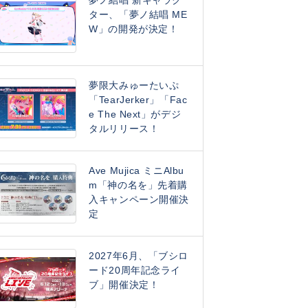
夢ノ結唱 新キャラク
ター、「夢ノ結唱 ME
W」の開発が決定！
夢限大みゅーたいぷ
「TearJerker」「Fac
e The Next」がデジ
タルリリース！
Ave Mujica ミニAlbu
m「神の名を」先着購
入キャンペーン開催決
定
2027年6月、「ブシロ
ード20周年記念ライ
ブ」開催決定！