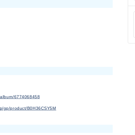
p/album/6774068458
.jp/gp/product/B0H36CSY5M