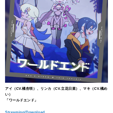
アイ（CV.橘杏咲）、リンカ（CV.立花日菜）、マキ（CV.橘め
い）
「ワールドエンド」
Streaming/Download