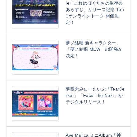
le「これはぼくたちの生存の
あらすじ」リリース記念 1on
1オンライントーク 開催決
定！
夢ノ結唱 新キャラクター、
「夢ノ結唱 MEW」の開発が
決定！
夢限大みゅーたいぷ「TearJe
rker」「Face The Next」が
デジタルリリース！
Ave Mujica ミニAlbum「神