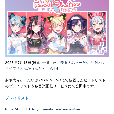
2025年7月13日(日)に開催した、
夢限大みゅーたいぷ 対バン
ライブ「えんかうんた～」Vol.4
夢限大みゅーたいぷ×NANIMONOにて披露したセットリスト
のプレイリストを各音楽配信サービスにて公開中です。
プレイリスト
https://bmu.lnk.to/yumemita_encounter4we