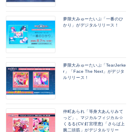
夢限大みゅーたいぷ「一番のひ
かり」がデジタルリリース！
夢限大みゅーたいぷ「TearJerke
r」「Face The Next」がデジタ
ルリリース！
仲町あられ「等身大あんりみて
っど」、マジカルフィジカル☆
くるる(CV.釘宮理恵)「さらば上
腕二頭筋」がデジタルリリー