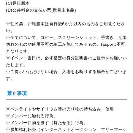
(C)戸籍謄本
(D)公共料金の支払い票
(
世帯主名義
)
※住民票、戸籍謄本は発行後
6
か月以内のものをご用意くださ
い。
※全てについて、コピー、スクリーンショット、手書き、期限
切れのものや使用不可の細工が施してあるもの、
taspo
は不可
となります。
※イベント当日は、必ず指定の身分証明書のご提示をお願いい
たします。
※ご提示いただけない場合、入場をお断りする場合がございま
す。
禁止事項
※ペンライトやサイリウム等の光り物の持ち込み・使用
※
メンバーに触れる行為。
※
メンバーに物を渡す（持たせる）行為。
※
参加権利転売（インターネットオークション、フリーマーケ