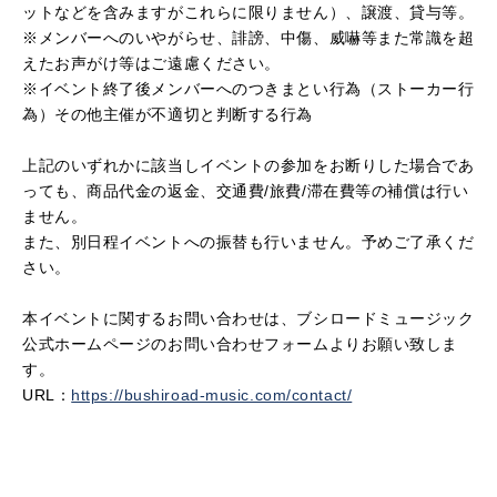
ットなどを含みますがこれらに限りません）、譲渡、貸与等。
※
メンバーへのいやがらせ、誹謗、中傷、威嚇等また常識を超
えたお声がけ等はご遠慮ください。
※
イベント終了後メンバーへのつきまとい行為（ストーカー行
為）その他主催が不適切と判断する行為
上記のいずれかに該当しイベントの参加をお断りした場合であ
っても、商品代金の返金、交通費
/
旅費
/
滞在費等の補償は行い
ません。
また、別日程イベントへの振替も行いません。予めご了承くだ
さい。
本イベントに関するお問い合わせは、ブシロードミュージック
公式ホームページのお問い合わせフォームよりお願い致しま
す。
URL
：
https://bushiroad-music.com/contact/