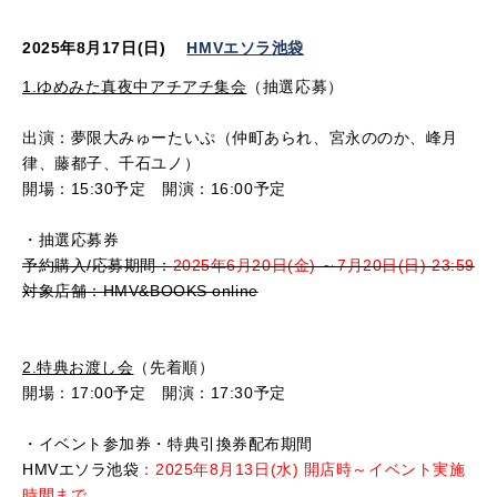
2025
年
8
月
17
日
(
日
)
HMV
エソラ池袋
1.ゆめみた真夜中アチアチ集会
（抽選応募）
出演：夢限大みゅーたいぷ（仲町あられ、宮永ののか、峰月
律、藤都子、千石ユノ）
開場：
15:30
予定 開演：
16:00
予定
・抽選応募券
予約購入
/
応募期間：
2025年6月20日(金) ～7月20日(日
) 23:59
対象店舗：
HMV&BOOKS online
2.特典お渡し会
（先着順）
開場：
17:00
予定 開演：
17:30
予定
・イベント参加券・特典引換券配布期間
HMVエソラ池袋
：2025年8月13日(水) 開店時～イベント実施
時間まで