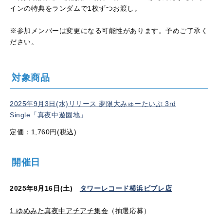
インの特典をランダムで
1
枚ずつお渡し。
※参加メンバーは変更になる可能性があります。予めご了承く
ださい。
対象商品
2025年9月3日(水)リリース 夢限大みゅーたいぷ 3rd
Single「真夜中遊園地」
定価：1,760円(税込)
開催日
2025
年
8
月
16
日
(
土
)
タワーレコード横浜ビブレ店
1.ゆめみた真夜中アチアチ集会
（抽選応募）