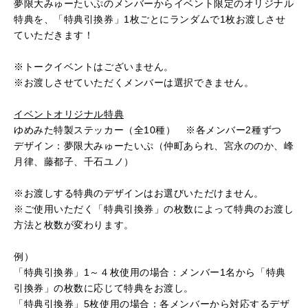
夢限大みゅーたいぷのメンバーからイベント限定のオリジナル
特典を、「特典引換券」
1
枚ごとにランダムで
1
枚お渡しさせ
ていただきます！
※トークイベントはございません。
※お渡しさせていただくメンバーは選択できません。
イベントオリジナル特典
ゆめみた特製ステッカー（全
10
種）
※
各メンバー
2
種ずつ
デザイン：夢限大みゅーたいぷ（仲町あられ、宮永ののか、峰
月律、藤都子、千石ユノ）
※お渡しする特典のデザインはお選びいただけません。
※ご使用いただく「特典引換券」の枚数によって特典のお渡し
方法と枚数が変わります。
例）
「特典引換券」
1
～４枚使用の場合：メンバー
1
名から「特典
引換券」の枚数に応じて特典をお渡し。
「特典引換券」
5
枚使用の場合：各メンバーから対応するデザ