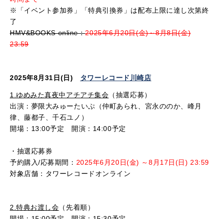
※「イベント参加券」「特典引換券」は配布上限に達し次第終
了
HMV&BOOKS online：
2025年6月20日(金)～8月8日(金)
23:59
2025
年
8
月
31
日
(
日
)
タワーレコード川崎店
1.ゆめみた真夜中アチアチ集会
（抽選応募）
出演：夢限大みゅーたいぷ（仲町あられ、宮永ののか、峰月
律、藤都子、千石ユノ）
開場：
13:00
予定 開演：
14:00
予定
・抽選応募券
予約購入
/
応募期間：
2025年6月20日(金) ～8月17日(日
) 23:59
対象店舗：タワーレコードオンライン
2.特典お渡し会
（先着順）
開場：
15:00
予定 開演：
15:30
予定