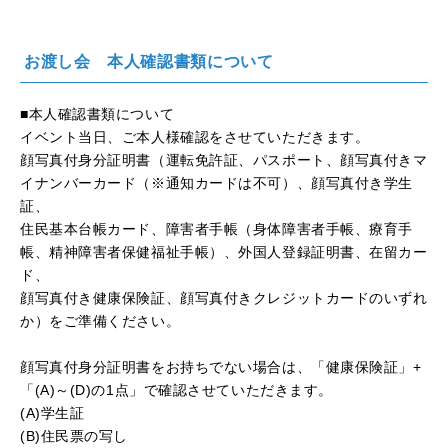
お渡し会 本人確認書類について
■本人確認書類について
イベント当日、ご本人様確認をさせていただきます。
顔写真付身分証明書（運転免許証、パスポート、顔写真付きマ
イナンバーカード（※通知カードは不可）、顔写真付き学生
証、
住民基本台帳カード、障害者手帳（身体障害者手帳、療育手
帳、精神障害者保健福祉手帳）、外国人登録証明書、在留カー
ド、
顔写真付き健康保険証、顔写真付きクレジットカードのいずれ
か）をご準備ください。
顔写真付身分証明書をお持ちでない場合は、「健康保険証」
+
「
(A)
～
(D)
の
1
点」で確認させていただきます。
(A)学生証
(B)住民票の写し