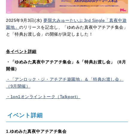
2025年
9
月
3
日
(
水
)
夢限大みゅーたいぷ
3rd Single
「真夜中遊
園地」
のリリースを記念し、「ゆめみた真夜中アチアチ集会」
と「特典お渡し会」の開催が決定しました！
各イベント詳細
・「ゆめみた真夜中アチアチ集会」＆「特典お渡し会」（8月
開催）
・「アンロック・ジ・アチアチ遊園地」＆「特典お渡し会」
（
9
月開催）
・1on1オンライントーク（Talkport）
イベント詳細
1.ゆめみた真夜中アチアチ集会