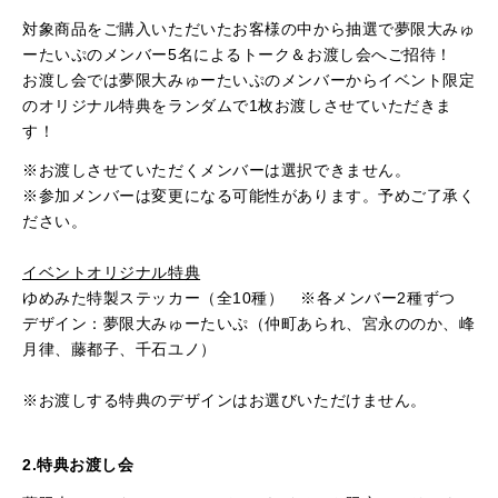
対象商品をご購入いただいたお客様の中から抽選で夢限大みゅ
ーたいぷのメンバー
5
名によるトーク＆お渡し会へご招待！
お渡し会では夢限大みゅーたいぷのメンバーからイベント限定
のオリジナル特典をランダムで
1
枚お渡しさせていただきま
す！
※お渡しさせていただくメンバーは選択できません。
※参加メンバーは変更になる可能性があります。予めご了承く
ださい。
イベントオリジナル特典
ゆめみた特製ステッカー（全
10
種）
※
各メンバー
2
種ずつ
デザイン：夢限大みゅーたいぷ（仲町あられ、宮永ののか、峰
月律、藤都子、千石ユノ）
※お渡しする特典のデザインはお選びいただけません。
2.特典お渡し会