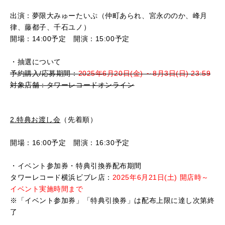
出演：夢限大みゅーたいぷ（仲町あられ、宮永ののか、峰月
律、藤都子、千石ユノ）
開場：
14:00
予定 開演：
15:00
予定
・抽選について
予約購入
/
応募期間：
2025年6月20日(金) ～8月3日(日
) 23:59
対象店舗：タワーレコードオンライン
2.特典お渡し会
（先着順）
開場：
16:00
予定 開演：
16:30
予定
・イベント参加券・特典引換券配布期間
タワーレコード横浜ビブレ店：
2025年6月21日(土) 開店時～
イベント実施時間まで
※「イベント参加券」「特典引換券」は配布上限に達し次第終
了