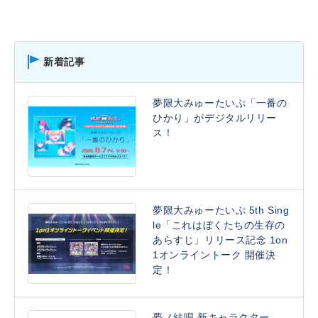
新着記事
夢限大みゅーたいぷ「一番の
ひかり」がデジタルリリー
ス！
夢限大みゅーたいぷ 5th Sing
le「これはぼくたちの生存の
あらすじ」リリース記念 1on
1オンライントーク 開催決
定！
夢ノ結唱 新キャラクター、