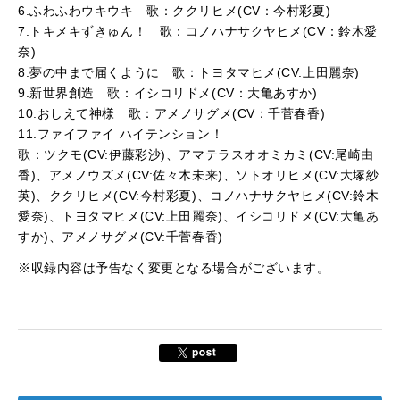
6.ふわふわウキウキ 歌：ククリヒメ(CV：今村彩夏)
7.トキメキずきゅん！ 歌：コノハナサクヤヒメ(CV：鈴木愛
奈)
8.夢の中まで届くように 歌：トヨタマヒメ(CV:上田麗奈)
9.新世界創造 歌：イシコリドメ(CV：大亀あすか)
10.おしえて神様 歌：アメノサグメ(CV：千菅春香)
11.ファイファイ ハイテンション！
歌：ツクモ(CV:伊藤彩沙)、アマテラスオオミカミ(CV:尾崎由
香)、アメノウズメ(CV:佐々木未来)、ソトオリヒメ(CV:大塚紗
英)、ククリヒメ(CV:今村彩夏)、コノハナサクヤヒメ(CV:鈴木
愛奈)、トヨタマヒメ(CV:上田麗奈)、イシコリドメ(CV:大亀あ
すか)、アメノサグメ(CV:千菅春香)
※収録内容は予告なく変更となる場合がございます。