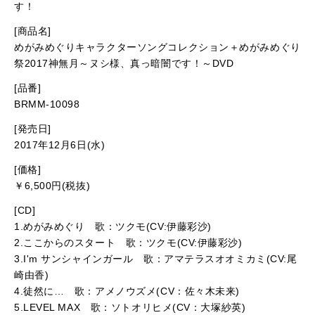
す！
[商品名]
めがみめぐりキャラクターソングコレクション＋めがみめぐり
祭2017神無月～ヌシ様、真っ暗闇です！～DVD
[品番]
BRMM-10098
[発売日]
2017年12月6日(水)
[価格]
￥6,500円(税抜)
[CD]
1.めがみめぐり 歌：ツクモ(CV:伊藤彩沙)
2.ここからのスタート 歌：ツクモ(CV:伊藤彩沙)
3.I'm サンシャインガール 歌：アマテラスオオミカミ(CV:尾
崎由香)
4.徒然に… 歌：アメノウズメ(CV：佐々木未来)
5.LEVEL MAX 歌：ソトオリヒメ(CV：大塚紗英)