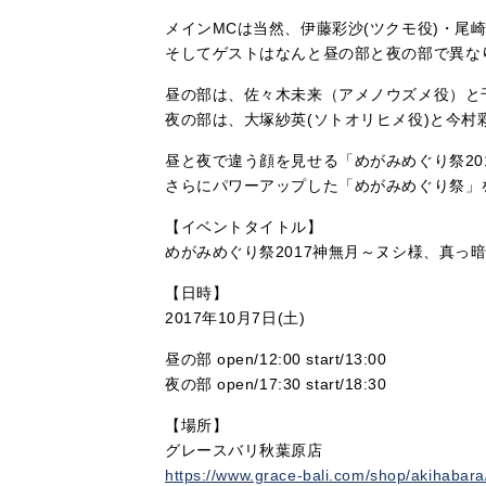
メインMCは当然、伊藤彩沙(ツクモ役)・尾
そしてゲストはなんと昼の部と夜の部で異な
昼の部は、佐々木未来（アメノウズメ役）と
夜の部は、大塚紗英(ソトオリヒメ役)と今村
昼と夜で違う顔を見せる「めがみめぐり祭20
さらにパワーアップした「めがみめぐり祭」
【イベントタイトル】
めがみめぐり祭2017神無月～ヌシ様、真っ
【日時】
2017年10月7日(土)
昼の部 open/12:00 start/13:00
夜の部 open/17:30 start/18:30
【場所】
グレースバリ秋葉原店
https://www.grace-bali.com/shop/akihabara