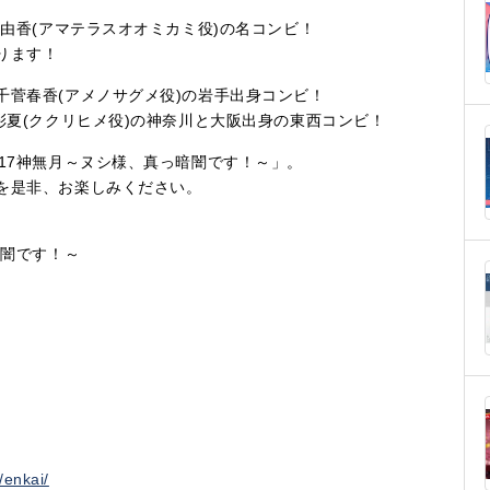
崎由香(アマテラスオオミカミ役)の名コンビ！
ります！
千菅春香(アメノサグメ役)の岩手出身コンビ！
彩夏(ククリヒメ役)の神奈川と大阪出身の東西コンビ！
17神無月～ヌシ様、真っ暗闇です！～」。
を是非、お楽しみください。
暗闇です！～
/enkai/