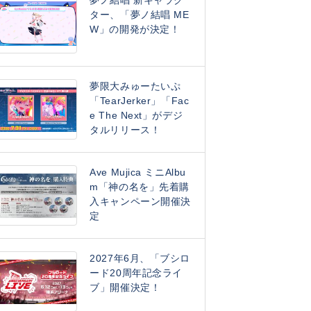
夢ノ結唱 新キャラク
ター、「夢ノ結唱 ME
W」の開発が決定！
夢限大みゅーたいぷ
「TearJerker」「Fac
e The Next」がデジ
タルリリース！
Ave Mujica ミニAlbu
m「神の名を」先着購
入キャンペーン開催決
定
2027年6月、「ブシロ
ード20周年記念ライ
ブ」開催決定！