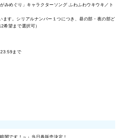
【「めがみめぐり」キャラクターソング ふわふわウキウキ／ト
います。シリアルナンバー１つにつき、昼の部・夜の部ど
第2希望まで選択可）
)23:59まで
っ暗闇です！～』当日券販売決定！