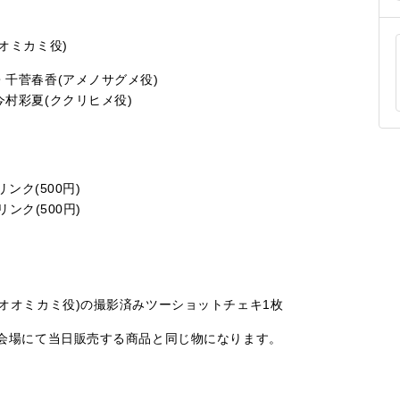
オミカミ役)
・千菅春香(アメノサグメ役)
今村彩夏(ククリヒメ役)
ンク(500円)
ク(500円)
スオオミカミ役)の撮影済みツーショットチェキ1枚
は会場にて当日販売する商品と同じ物になります。