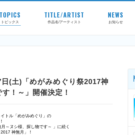
TOPICS
TITLE/ARTIST
NEWS
トピックス
作品名/アーティスト
お知らせ
月7日(土)「めがみめぐり祭2017神
です！～」開催決定！
用タイトル「めがみめぐり」の
！
水無月～ヌシ様、探し物です～ 」に続く
017 神無月」！