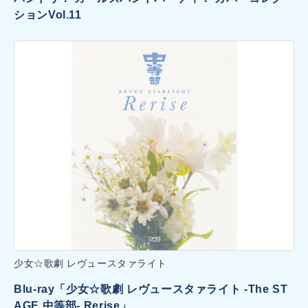
ションVol.11
少女☆歌劇 レヴュースタァライト
Blu-ray「少女☆歌劇 レヴュースタァライト -The ST
AGE 中等部- Rerise」