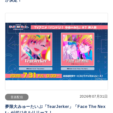
が決定！
2026年07月31日
音楽配信
夢限大みゅーたいぷ「TearJerker」「Face The Nex
t」がデジタルリリース！