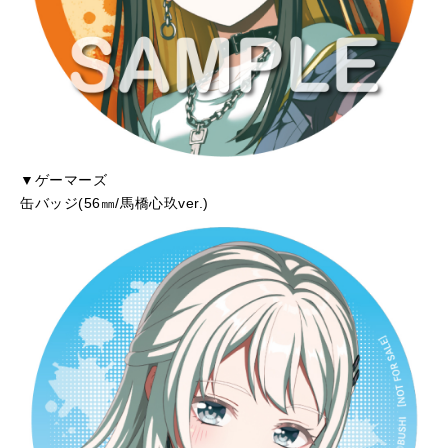
▼ゲーマーズ
缶バッジ(56㎜/馬橋心玖ver.)