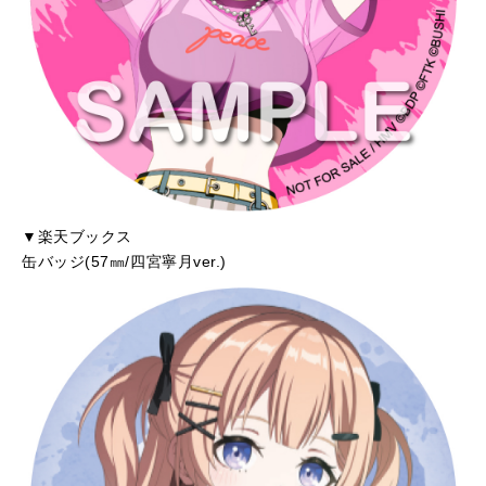
▼楽天ブックス
缶バッジ(57㎜/四宮寧月ver.)