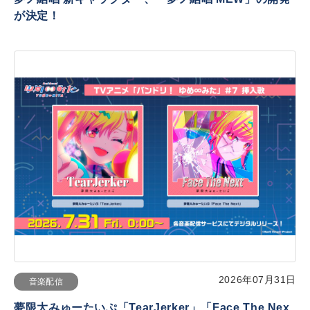
が決定！
2026年07月31日
音楽配信
夢限大みゅーたいぷ「TearJerker」「Face The Nex