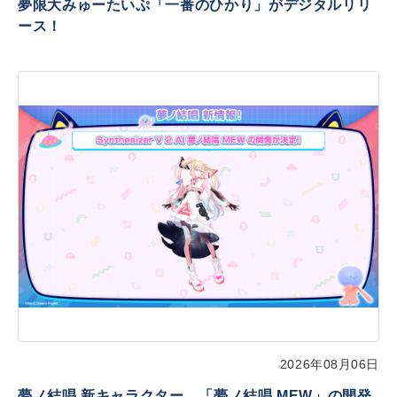
夢限大みゅーたいぷ「一番のひかり」がデジタルリリ
ース！
2026年08月06日
夢ノ結唱 新キャラクター、「夢ノ結唱 MEW」の開発