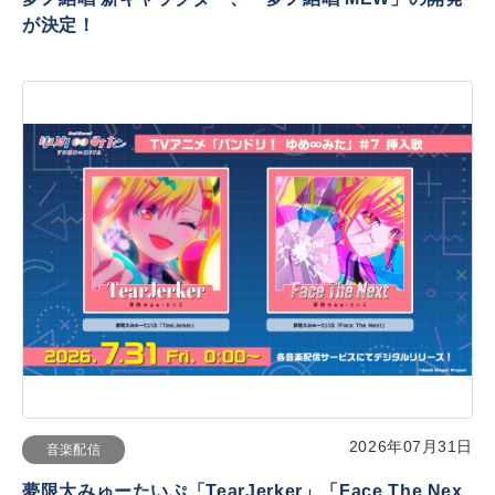
が決定！
2026年07月31日
音楽配信
夢限大みゅーたいぷ「TearJerker」「Face The Nex