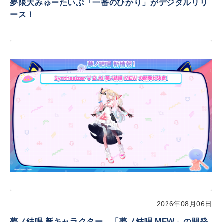
夢限大みゅーたいぷ「一番のひかり」がデジタルリリ
ース！
2026年08月06日
夢ノ結唱 新キャラクター、「夢ノ結唱 MEW」の開発