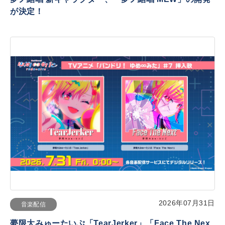
が決定！
2026年07月31日
音楽配信
夢限大みゅーたいぷ「TearJerker」「Face The Nex