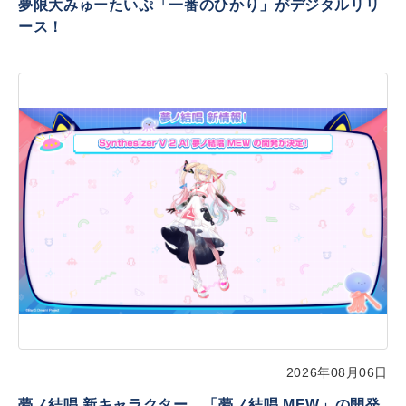
夢限大みゅーたいぷ「一番のひかり」がデジタルリリ
ース！
2026年08月06日
夢ノ結唱 新キャラクター、「夢ノ結唱 MEW」の開発