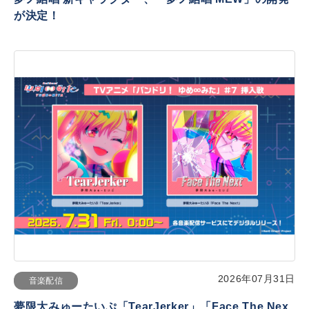
が決定！
2026年07月31日
音楽配信
夢限大みゅーたいぷ「TearJerker」「Face The Nex