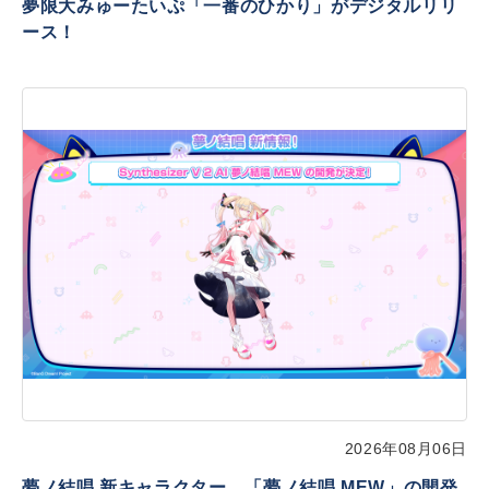
夢限大みゅーたいぷ「一番のひかり」がデジタルリリ
ース！
2026年08月06日
夢ノ結唱 新キャラクター、「夢ノ結唱 MEW」の開発