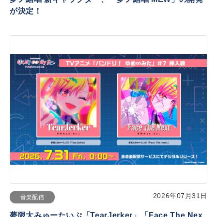
が決定！
2026年07月31日
音楽配信
夢限大みゅーたいぷ「TearJerker」「Face The Nex