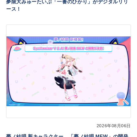
夢限大みゅーたいぷ「一番のひかり」がデジタルリリ
ース！
2026年08月06日
夢ノ結唱 新キャラクター、「夢ノ結唱 MEW」の開発