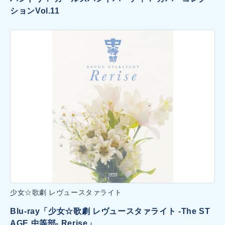
ションVol.11
少女☆歌劇 レヴュースタァライト
Blu-ray「少女☆歌劇 レヴュースタァライト -The ST
AGE 中等部- Rerise」