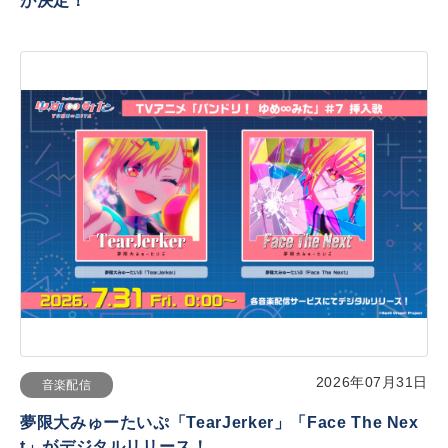
が決定！
2026年07月31日
音楽配信
夢限大みゅーたいぷ「TearJerker」「Face The Nex
t」がデジタルリリース！