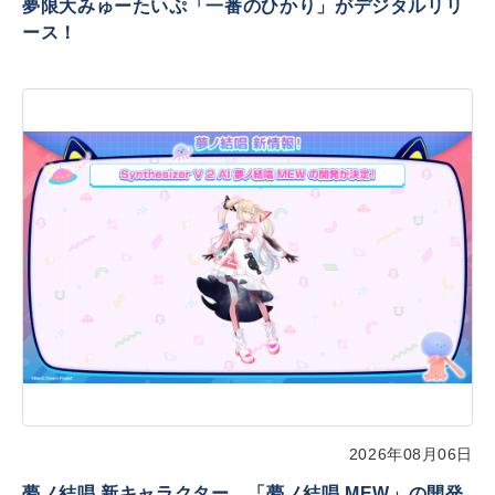
夢限大みゅーたいぷ「一番のひかり」がデジタルリリ
ース！
2026年08月06日
夢ノ結唱 新キャラクター、「夢ノ結唱 MEW」の開発