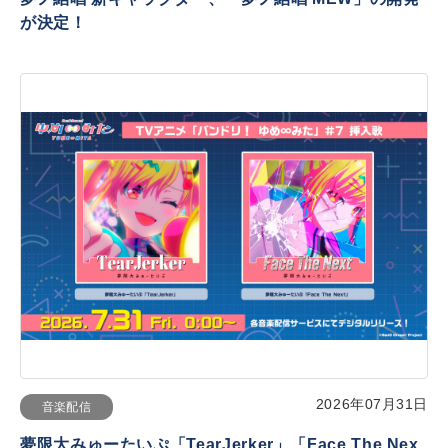
が決定！
2026年07月31日
音楽配信
夢限大みゅーたいぷ「TearJerker」「Face The Nex