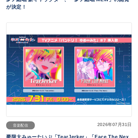
が決定！
2026年07月31日
音楽配信
夢限大みゅーたいぷ「TearJerker」「Face The Nex