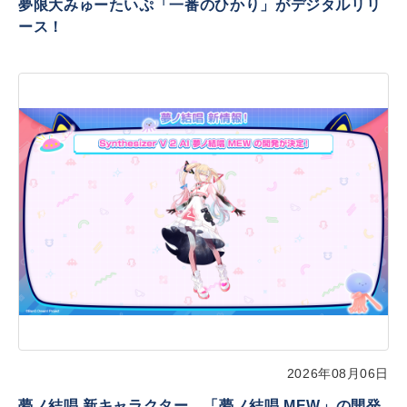
夢限大みゅーたいぷ「一番のひかり」がデジタルリリ
ース！
2026年08月06日
夢ノ結唱 新キャラクター、「夢ノ結唱 MEW」の開発