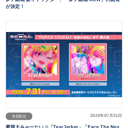
が決定！
2026年07月31日
音楽配信
夢限大みゅーたいぷ「TearJerker」「Face The Nex