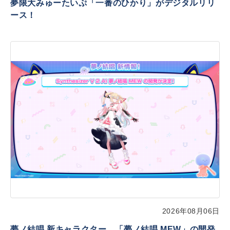
夢限大みゅーたいぷ「一番のひかり」がデジタルリリ
ース！
2026年08月06日
夢ノ結唱 新キャラクター、「夢ノ結唱 MEW」の開発