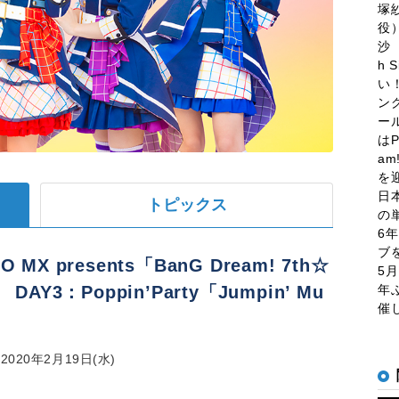
塚
役
沙
h 
い
ン
ー
はP
a
を
日
トピックス
の
6
ブ
O MX presents「BanG Dream! 7th☆
5
」 DAY3：Poppin’Party「Jumpin’ Mu
年
催
」
020年2月19日(水)