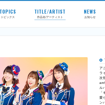
TOPICS
TITLE/ARTIST
NEWS
トピックス
作品名/アーティスト
お知らせ
ア
ラ
次
a
ルバ
「
愛
ンバ