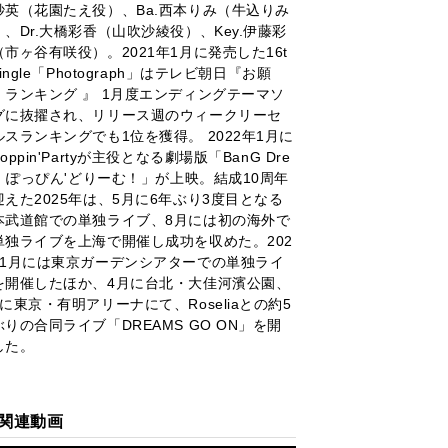
紗英（花園たえ役）、Ba.西本りみ（牛込りみ
）、Dr.大橋彩香（山吹沙綾役）、Key.伊藤彩
（市ヶ谷有咲役）。2021年1月に発売した16t
Single「Photograph」はテレビ朝日『お願
！ランキング 』 1月度エンディングテーマソ
グに抜擢され、リリース週のウィークリーセ
ルスランキングでも1位を獲得。 2022年1月に
oppin'Partyが主役となる劇場版「BanG Dre
m! ぽっぴん'どりーむ！」が上映。結成10周年
迎えた2025年は、5月に6年ぶり3度目となる
本武道館での単独ライブ、8月には初の海外で
単独ライブを上海で開催し成功を収めた。202
年1月には東京ガーデンシアターでの単独ライ
を開催したほか、4月に台北・大佳河濱公園、
月に東京・有明アリーナにて、Roseliaとの約5
ぶりの合同ライブ「DREAMS GO ON」を開
した。
関連動画