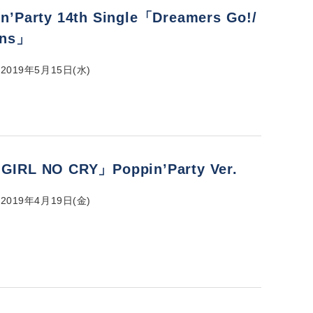
n’Party 14th Single「Dreamers Go!/
rns」
019年5月15日(水)
GIRL NO CRY」Poppin’Party Ver.
019年4月19日(金)