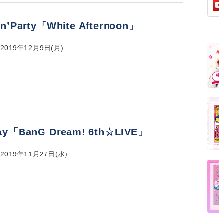
in’Party「White Afternoon」
019年12月9日(月)
ray「BanG Dream! 6th☆LIVE」
019年11月27日(水)