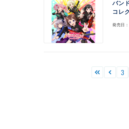
バン
コレク
発売日：2
3