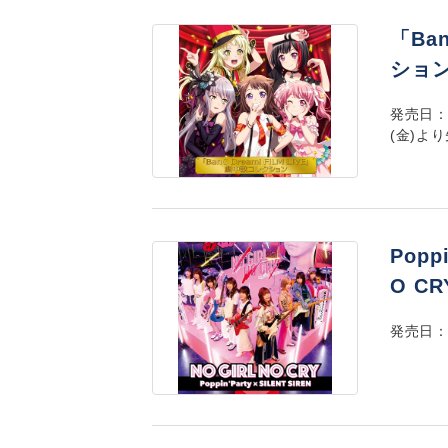
「Ban
ショ
発売日：
(金)よ
Popp
O C
発売日：2