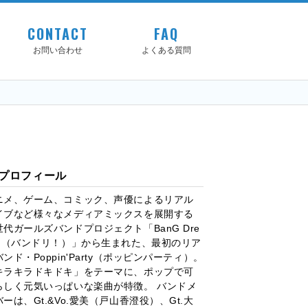
CONTACT
FAQ
お問い合わせ
よくある質問
プロフィール
ニメ、ゲーム、コミック、声優によるリアル
イブなど様々なメディアミックスを展開する
世代ガールズバンドプロジェクト「BanG Dre
m!（バンドリ！）」から生まれた、最初のリア
ンド・Poppin'Party（ポッピンパーティ）。
キラキラドキドキ」をテーマに、ポップで可
らしく元気いっぱいな楽曲が特徴。 バンドメ
ーは、Gt.&Vo.愛美（戸山香澄役）、Gt.大