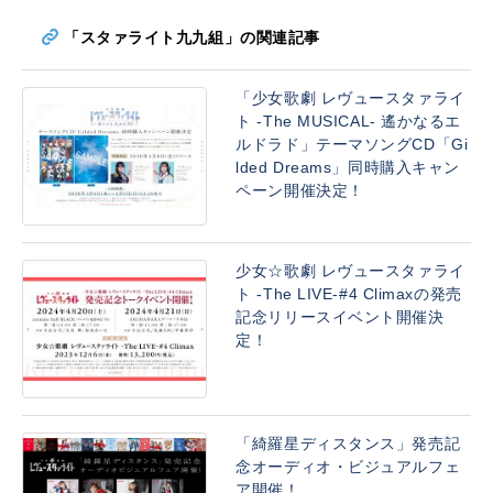
「スタァライト九九組」の関連記事
「少女歌劇 レヴュースタァライ
ト -The MUSICAL- 遙かなるエ
ルドラド」テーマソングCD「Gi
lded Dreams」同時購入キャン
ペーン開催決定！
少女☆歌劇 レヴュースタァライ
ト -The LIVE-#4 Climaxの発売
記念リリースイベント開催決
定！
「綺羅星ディスタンス」発売記
念オーディオ・ビジュアルフェ
ア開催！