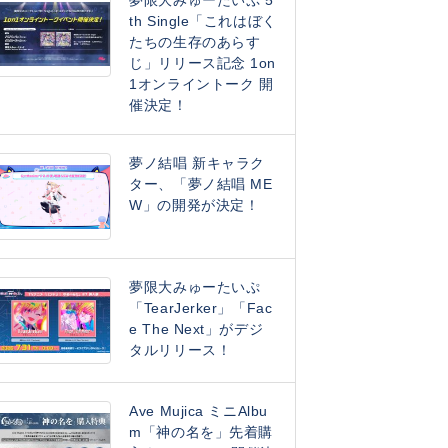
夢限大みゅーたいぷ 5
th Single「これはぼく
たちの生存のあらす
じ」リリース記念 1on
1オンライントーク 開
催決定！
夢ノ結唱 新キャラク
ター、「夢ノ結唱 ME
W」の開発が決定！
夢限大みゅーたいぷ
「TearJerker」「Fac
e The Next」がデジ
タルリリース！
Ave Mujica ミニAlbu
m「神の名を」先着購