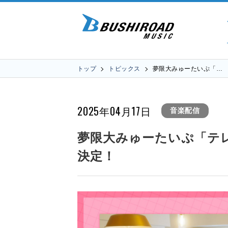
トップ
トピックス
夢限大みゅーたいぷ「…
2025年04月17日
音楽配信
夢限大みゅーたいぷ「テ
決定！