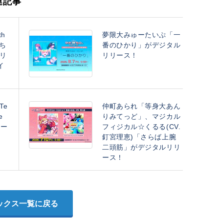
連記事
h
夢限大みゅーたいぷ「一
たち
番のひかり」がデジタル
リ
リリース！
イ
Te
仲町あられ「等身大あん
e
りみてっど」、マジカル
リー
フィジカル☆くるる(CV.
釘宮理恵)「さらば上腕
二頭筋」がデジタルリリ
ース！
ックス一覧に戻る