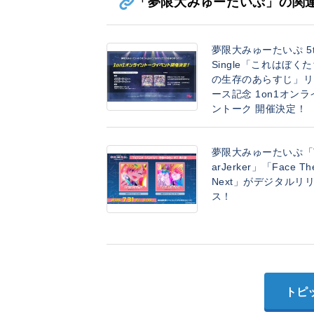
「夢限大みゅーたいぷ」の関
夢限大みゅーたいぷ 5t
Single「これはぼく
の生存のあらすじ」リ
ース記念 1on1オンラ
ントーク 開催決定！
夢限大みゅーたいぷ「
arJerker」「Face Th
Next」がデジタルリ
ス！
トピ