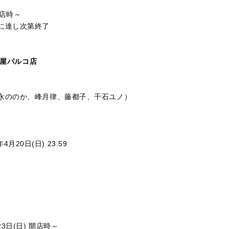
開店時～
に達し次第終了
古屋パルコ店
永ののか、峰月律、藤都子、千石ユノ）
月20日(日) 23:59
3日(日) 開店時～