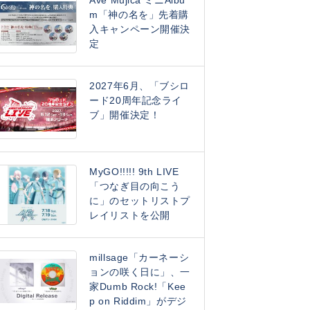
Ave Mujica ミニAlbu
m「神の名を」先着購
入キャンペーン開催決
定
2027年6月、「ブシロ
ード20周年記念ライ
ブ」開催決定！
MyGO!!!!! 9th LIVE
「つなぎ目の向こう
に」のセットリストプ
レイリストを公開
millsage「カーネーシ
ョンの咲く日に」、一
家Dumb Rock!「Kee
p on Riddim」がデジ