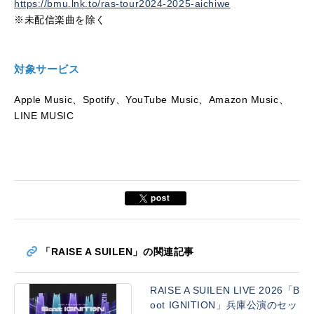
https://bmu.lnk.to/ras-tour2024-2025-aichiwe
※未配信楽曲を除く
対象サービス
Apple Music、Spotify、YouTube Music、Amazon Music、
LINE MUSIC
「RAISE A SUILEN」の関連記事
RAISE A SUILEN LIVE 2026「B
oot IGNITION」兵庫公演のセッ