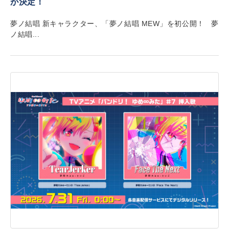
が決定！
夢ノ結唱 新キャラクター、「夢ノ結唱 MEW」を初公開！ 夢
ノ結唱...