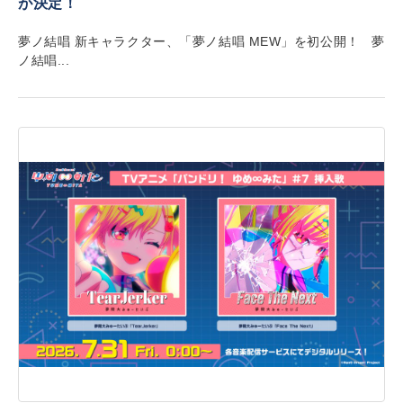
が決定！
夢ノ結唱 新キャラクター、「夢ノ結唱 MEW」を初公開！ 夢
ノ結唱...