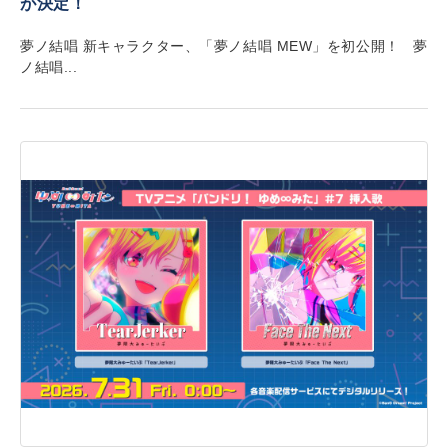
が決定！
夢ノ結唱 新キャラクター、「夢ノ結唱 MEW」を初公開！ 夢
ノ結唱...