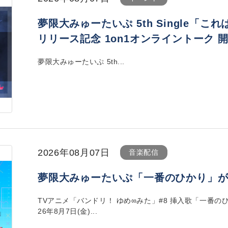
夢限大みゅーたいぷ 5th Single「
リリース記念 1on1オンライントーク 
夢限大みゅーたいぷ 5th...
2026年08月07日
音楽配信
夢限大みゅーたいぷ「一番のひかり」
TVアニメ「バンドリ！ ゆめ∞みた」#8 挿入歌「一番の
26年8月7日(金)...