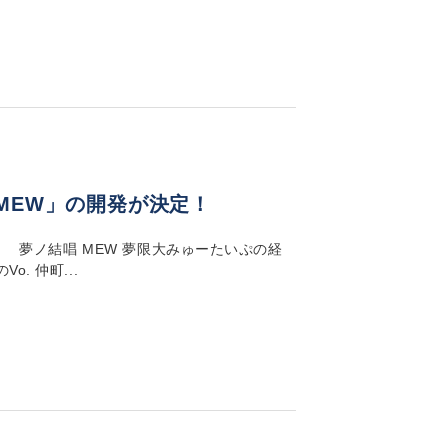
MEW」の開発が決定！
！ 夢ノ結唱 MEW 夢限大みゅーたいぷの経
. 仲町...