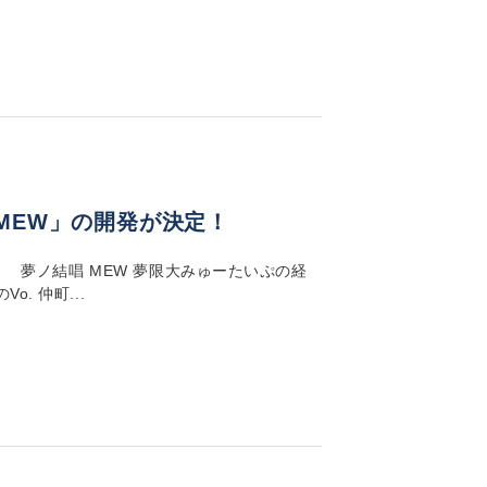
MEW」の開発が決定！
！ 夢ノ結唱 MEW 夢限大みゅーたいぷの経
. 仲町...