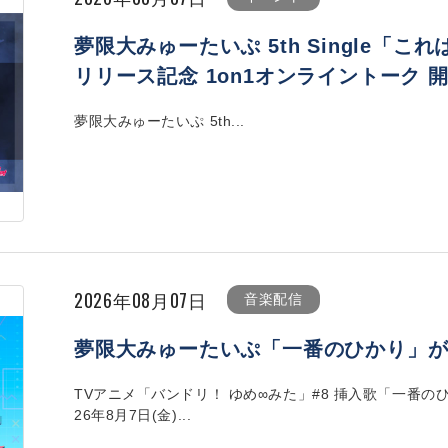
夢限大みゅーたいぷ 5th Single「
リリース記念 1on1オンライントーク 
夢限大みゅーたいぷ 5th...
2026年08月07日
音楽配信
夢限大みゅーたいぷ「一番のひかり」
TVアニメ「バンドリ！ ゆめ∞みた」#8 挿入歌「一番の
26年8月7日(金)...