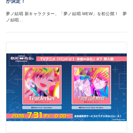
が決定！
夢ノ結唱 新キャラクター、「夢ノ結唱 MEW」を初公開！ 夢
ノ結唱...